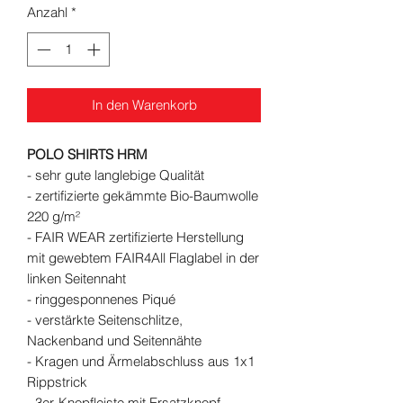
Anzahl
*
In den Warenkorb
POLO SHIRTS HRM
- sehr gute langlebige Qualität
- zertifizierte gekämmte Bio-Baumwolle
220 g/m²
- FAIR WEAR zertifizierte Herstellung
mit gewebtem FAIR4All Flaglabel in der
linken Seitennaht
- ringgesponnenes Piqué
- verstärkte Seitenschlitze,
Nackenband und Seitennähte
- Kragen und Ärmelabschluss aus 1x1
Rippstrick
- 3er-Knopfleiste mit Ersatzknopf