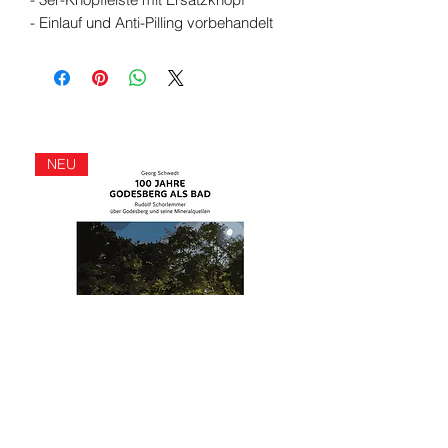
- Einlauf und Anti-Pilling vorbehandelt
NEU
100 Jahre Godesberg als Bad
Bildband Bonn