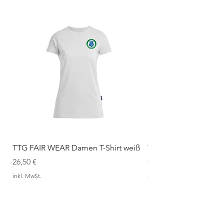
TTG FAIR WEAR Damen T-Shirt weiß
TTG FAIR WEAR Dame
schwarz mit Löwe
Preis
26,50 €
Preis
26,50 €
inkl. MwSt.
inkl. MwSt.