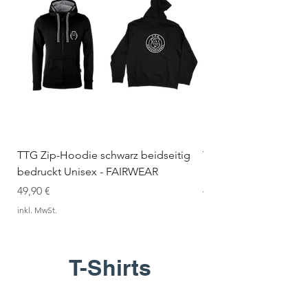
TTG Zip-Hoodie schwarz beidseitig
TTG Zip-Hoodie weiß
bedruckt Unisex - FAIRWEAR
bedruckt Unisex - F
Preis
Preis
49,90 €
49,90 €
inkl. MwSt.
inkl. MwSt.
T-Shirts