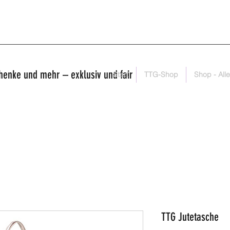
henke und mehr – exklusiv und fair
Start
TTG-Shop
Shop - Alle
TTG Jutetasche