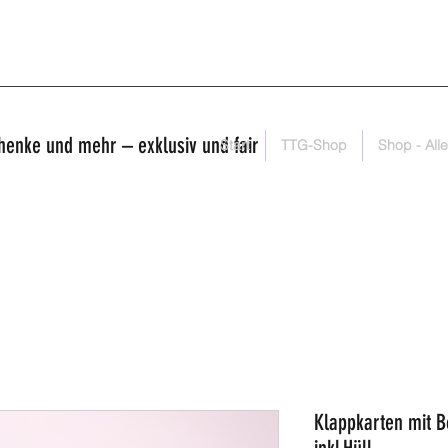
henke und mehr – exklusiv und fair
Start
TTG-Shop
Shop - Alle
Klappkarten mit B